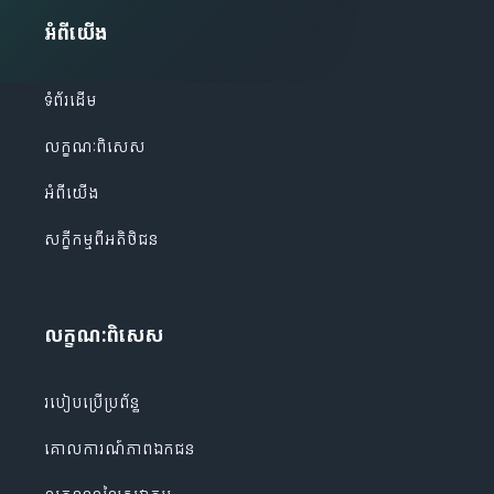
អំពីយើង
ទំព័រដើម
លក្ខណៈពិសេស
អំពីយើង
សក្ខីកម្មពីអតិថិជន
លក្ខណៈពិសេស
របៀបប្រើប្រព័ន្ធ
គោលការណ៍​ភាព​ឯកជន