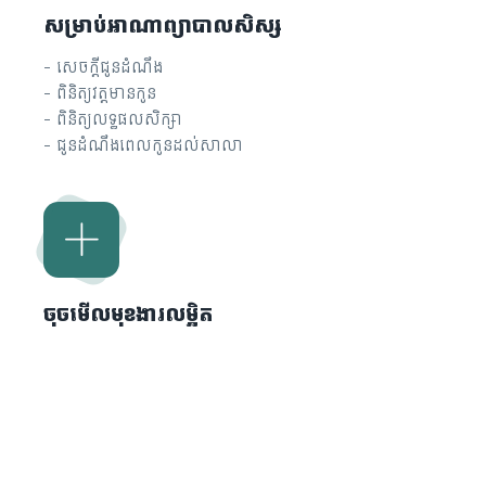
សម្រាប់អាណាព្យាបាលសិស្ស
- សេចក្តីជូនដំណឹង
- ពិនិត្យវត្តមានកូន
- ពិនិត្យលទ្ធផលសិក្សា
- ជូនដំណឹងពេលកូនដល់សាលា
ចុចមើលមុខងារលម្អិត