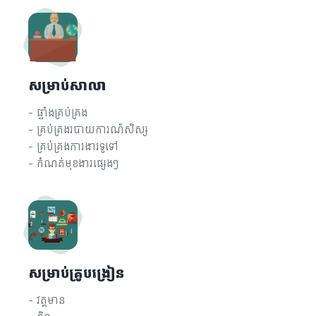
សម្រាប់សាលា
- ផ្ទាំងគ្រប់គ្រង
- គ្រប់គ្រងរបាយការណ៍សិស្ស
- គ្រប់គ្រងការងារទូទៅ
- កំណត់មុខងារផ្សេងៗ
សម្រាប់គ្រូបង្រៀន
- វត្តមាន