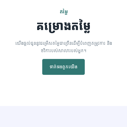
តម្លៃ
គម្រោងតម្លៃ
យើងផ្តល់ជូននូវជម្រើសតម្លៃជាច្រើនដើម្បីបំពេញតម្រូវការ និង
ថវិការបស់សាលារបស់អ្នក។
ទាក់ទង​​ពួក​យើង