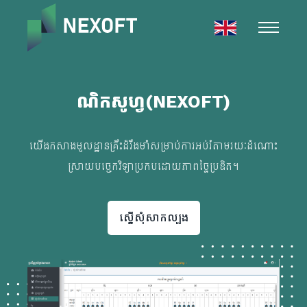
ណិកសូហ្វ(NEXOFT)
យើងកសាងមូលដ្ឋានគ្រឹះដ៏រឹងមាំសម្រាប់ការអប់រំតាមរយៈដំណោះ
ស្រាយបច្ចេកវិទ្យាប្រកបដោយភាពច្នៃប្រឌិត។
ស្នើសុំសាកល្បង