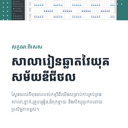
លក្ខណៈពិសេស
សាលារៀនឆ្លាតវៃយុគ
សម័យឌីជីថល
ស្វែងយល់ពីមុខអាររបស់កម្មវិធីយើងសម្រាប់ការគ្រប់គ្រង
សាលា,ថ្នាក់,គ្រួបង្រៀន,ឪពុកម្តាយ និងសិស្សប្រកបដោយ
ប្រសិទ្ធភាពខ្ពស់។