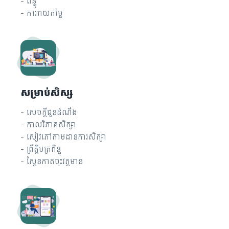
- ពិន្ទុ
- ការវាយតម្លៃ
សម្រាប់សិស្ស
- សេចក្តីជូនដំណឹង
- កាលវិភាគសិក្សា
- សៀវភៅតាមដានការសិក្សា
- ព្រឹត្តិបត្រពិន្ទុ
- ស្កែនកាតចុះវត្តមាន