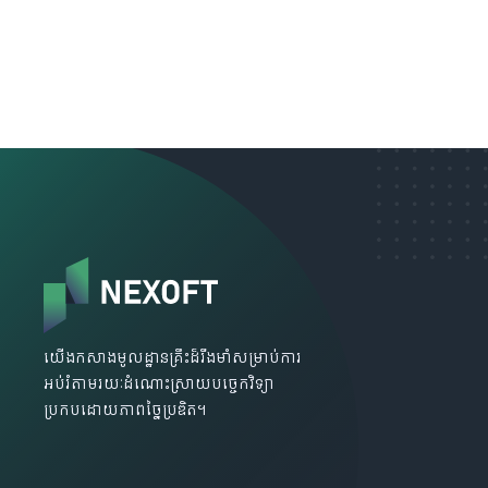
យើងកសាងមូលដ្ឋានគ្រឹះដ៏រឹងមាំសម្រាប់ការ
អប់រំតាមរយៈដំណោះស្រាយបច្ចេកវិទ្យា
ប្រកបដោយភាពច្នៃប្រឌិត។