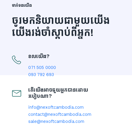
ទាក់ទងយើង
ចូរមកនិយាយជាមួយយើង
យើងរង់ចាំស្តាប់ពីអ្នក!
ខលយើង?
071 505 0000
093 792 693
តើយើងអាចជួយអ្នកបានដោយ
របៀបណា?
info@nexoftcambodia.com
contact@nexoftcambodia.com
sale@nexoftcambodia.com